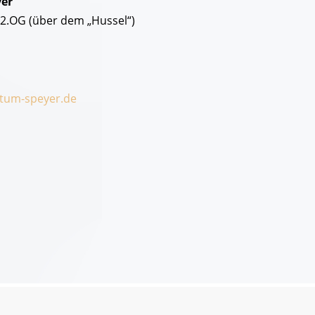
er
/ 2.OG (über dem „Hussel“)
tum-speyer.de