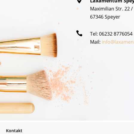

Laxamentum Spey
Maximilian Str. 22 
67346 Speyer​

Tel: 06232 8776054
Mail:
info@laxamen
Kontakt