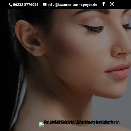
06232 8776054
info@laxamentum-speyer.de