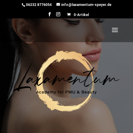
06232 8776054
info@laxamentum-speyer.de
0-Artikel