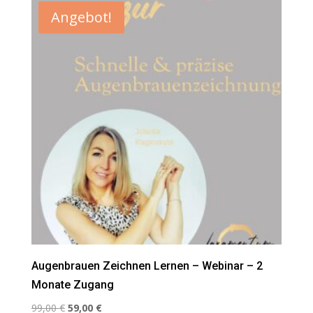
Angebot!
Augenbrauen Zeichnen Lernen – Webinar – 2
Monate Zugang
Ursprünglicher
Aktueller
99,00
€
59,00
€