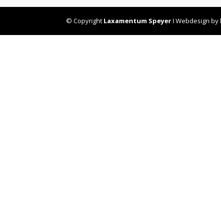
© Copyright
Laxamentum Speyer
I Webdesign by